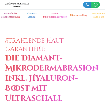
LaVenus Kosmetik
in Berlin
Dauerhafte
Plasma-
Diamant-
Permanen
Microneedling
Haarentfernung
Lifting
Mikrodermabrasion
Make-up
Strahlende Haut
garantiert:
Die Diamant-
Mikrodermabrasion
inkl. Hyaluron-
Boost mit
Ultraschall